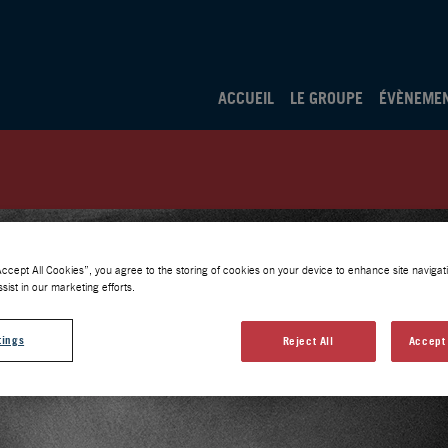
ACCUEIL
LE GROUPE
ÉVÈNEME
Accept All Cookies”, you agree to the storing of cookies on your device to enhance site navigati
sist in our marketing efforts.
tings
Reject All
Accept 