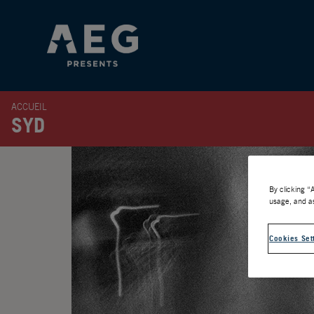
ACCUEIL
SYD
By clicking “
usage, and as
Cookies Set