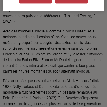
Après le succès international de “Blame My Ex” et de son
single viral “Blame Brett”, The Beaches reviennent avec un
nouvel album puissant et fédérateur : “No Hard Feelings”
(AWAL).
Avec des hymnes audacieux comme “Touch Myself” et la
mélancolie indie de “Lesbian of the Year”, ce nouvel opus
révèle un groupe à son apogée : des textes incisifs, des
sonorités grunge assumées et une énergie sans compromis.
Fidèles à leur ADN, les sœurs Jordan et Kylie Miller, entourées
de Leandra Earl et Eliza Enman-McDaniel, signent un disque
vibrant, à la fois intime et explosif, qui confirme leur place
parmi les figures montantes du rock alternatif mondial.
Déjà adoubées par des artistes tels que Mark Hoppus (blink-
182), Nelly Furtado et Demi Lovato, et fortes d’une tournée
mondiale à guichets fermés (dont un passage remarqué au
Point Éphémère à Paris en 2023), The Beaches s’imposent
comme l’un des groupes les plus excitants de leur génération.