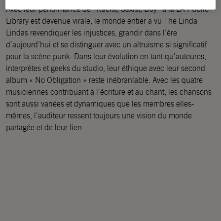
Avec leur performance de “Racist, Sexist, Boy” à la LA Public
Library est devenue virale, le monde entier a vu The Linda
Lindas revendiquer les injustices, grandir dans l’ère
d’aujourd’hui et se distinguer avec un altruisme si significatif
pour la scène punk. Dans leur évolution en tant qu’auteures,
interprètes et geeks du studio, leur éthique avec leur second
album « No Obligation » reste inébranlable. Avec les quatre
musiciennes contribuant à l’écriture et au chant, les chansons
sont aussi variées et dynamiques que les membres elles-
mêmes, l’auditeur ressent toujours une vision du monde
partagée et de leur lien.