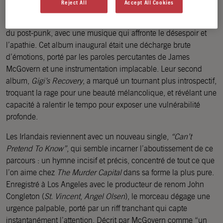
Reject All
Accept All Cookies
Depuis leur explosif premier album
“When I Have Fears”
,
The
Murder Capital
s’est imposé comme une figure incontournable
du post-punk, avec une musique qui affronte le désespoir et
l’apathie. Cet album inaugural était une décharge brute
d’émotions, porté par les paroles percutantes de James
McGovern et une instrumentation implacable. Leur second
album,
Gigi’s Recovery
, a marqué un tournant plus introspectif,
troquant la rage pour une beauté mélancolique, et révélant une
capacité à ralentir le tempo pour exposer une vulnérabilité
profonde.
Les Irlandais reviennent avec un nouveau single,
“Can’t
Pretend To Know”
, qui semble incarner l’aboutissement de ce
parcours : un hymne incisif et précis, concentré de tout ce que
l’on aime chez
The Murder Capital
dans sa forme la plus pure.
Enregistré à Los Angeles avec le producteur de renom John
Congleton (
St. Vincent
,
Angel Olsen
), le morceau dégage une
urgence palpable, porté par un riff tranchant qui capte
instantanément l’attention. Décrit par McGovern comme “un