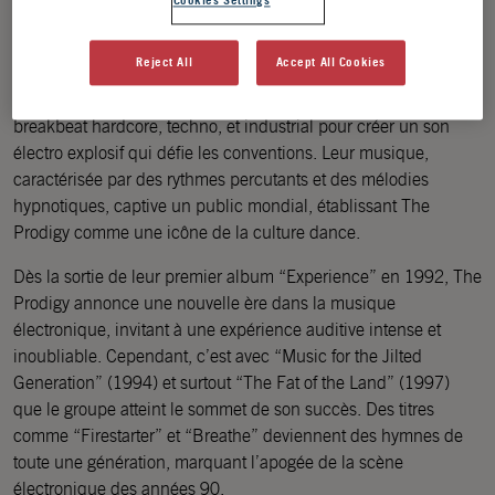
Cookies Settings
The Prodigy, pionnier de la scène électronique britannique,
révolutionne la musique depuis sa formation en 1990. Avec
Reject All
Accept All Cookies
Liam Howlett à la composition, Keith Flint (jusqu’à son décès
en 2019) et Maxim aux vocaux, le groupe fusionne rave,
breakbeat hardcore, techno, et industrial pour créer un son
électro explosif qui défie les conventions. Leur musique,
caractérisée par des rythmes percutants et des mélodies
hypnotiques, captive un public mondial, établissant The
Prodigy comme une icône de la culture dance.
Dès la sortie de leur premier album “Experience” en 1992, The
Prodigy annonce une nouvelle ère dans la musique
électronique, invitant à une expérience auditive intense et
inoubliable. Cependant, c’est avec “Music for the Jilted
Generation” (1994) et surtout “The Fat of the Land” (1997)
que le groupe atteint le sommet de son succès. Des titres
comme “Firestarter” et “Breathe” deviennent des hymnes de
toute une génération, marquant l’apogée de la scène
électronique des années 90.