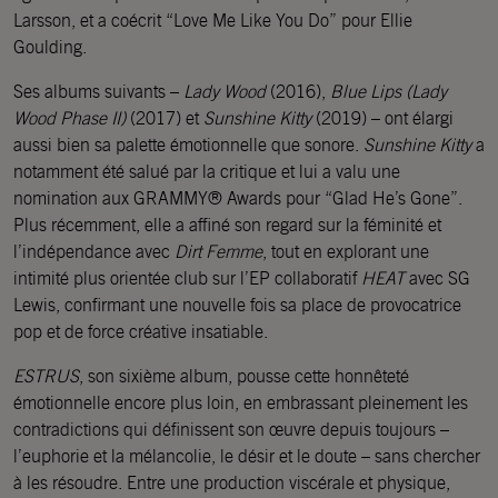
Larsson, et a coécrit “Love Me Like You Do” pour Ellie
Goulding.
Ses albums suivants –
Lady Wood
(2016),
Blue Lips (Lady
Wood Phase II)
(2017) et
Sunshine Kitty
(2019) – ont élargi
aussi bien sa palette émotionnelle que sonore.
Sunshine Kitty
a
notamment été salué par la critique et lui a valu une
nomination aux GRAMMY® Awards pour “Glad He’s Gone”.
Plus récemment, elle a affiné son regard sur la féminité et
l’indépendance avec
Dirt Femme
, tout en explorant une
intimité plus orientée club sur l’EP collaboratif
HEAT
avec SG
Lewis, confirmant une nouvelle fois sa place de provocatrice
pop et de force créative insatiable.
ESTRUS
, son sixième album, pousse cette honnêteté
émotionnelle encore plus loin, en embrassant pleinement les
contradictions qui définissent son œuvre depuis toujours –
l’euphorie et la mélancolie, le désir et le doute – sans chercher
à les résoudre. Entre une production viscérale et physique,