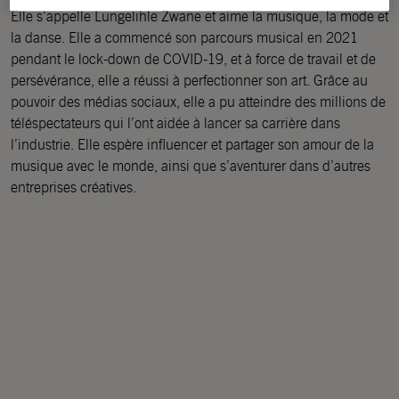
Elle s’appelle
Lungelihle
Zwane
et aime la musique, la mode et
la danse. Elle a commencé son parcours musical en 2021
pendant le lock-down de COVID-19, et à force de travail et de
persévérance, elle a réussi à perfectionner son art. Grâce au
pouvoir des médias sociaux, elle a pu atteindre des millions de
téléspectateurs qui l’ont aidée à lancer sa carrière dans
l’industrie. Elle espère influencer et partager son amour de la
musique avec le monde, ainsi que s’aventurer dans d’autres
entreprises créatives.