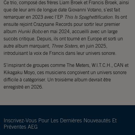
Ce trio, composé des frères Liam Broek et Francis Broek, ainsi
que de leur ami de longue date Giovanni Votano, s’est fait
remarquer en 2023 avec l’EP
This Is Spaghettification
. Ils ont
ensuite rejoint Crazysane Records pour sortir leur premier
album
Hunki Bobo
en mai 2024, accueilli avec un large
succès critique. Depuis, ils ont tourné en Europe et sorti un
autre album marquant,
Three Sisters
, en juin 2025,
introduisant la voix de Francis dans leur univers sonore.
S’inspirant de groupes comme The Meters, W.I.T.C.H., CAN et
Kikagaku Moyo, ces musiciens conçoivent un univers sonore
difficile à catégoriser. Un troisième album devrait être
enregistré en 2026.
Inscrivez-Vous Pour Les Dernières Nouveautés Et
Préventes AEG