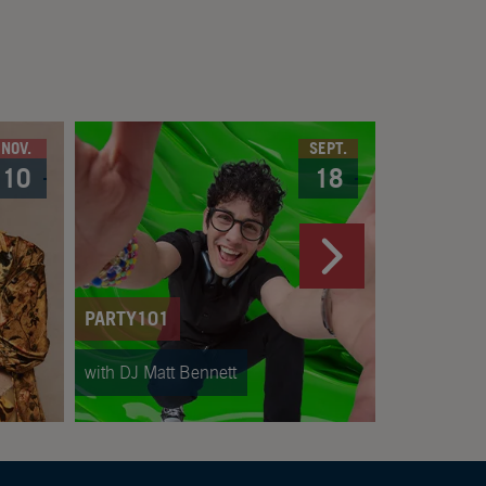
NOV.
SEPT.
10
18
GREEK
PARTY101
with DJ Matt Bennett