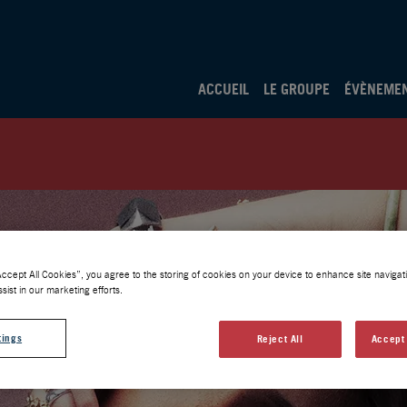
ACCUEIL
LE GROUPE
ÉVÈNEME
Accept All Cookies”, you agree to the storing of cookies on your device to enhance site navigati
sist in our marketing efforts.
tings
Reject All
Accept 