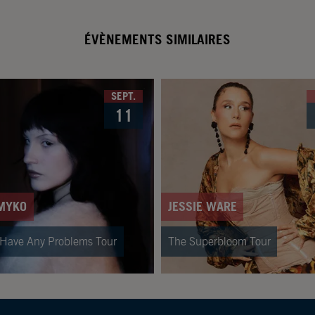
ÉVÈNEMENTS SIMILAIRES
SEPT.
11
MYKO
JESSIE WARE
t Have Any Problems Tour
The Superbloom Tour