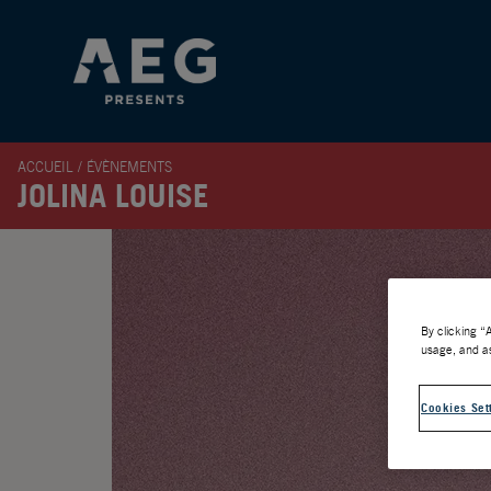
ACCUEIL
/
ÉVÈNEMENTS
JOLINA LOUISE
By clicking “
usage, and as
Cookies Set