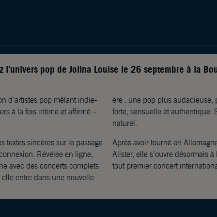
 l'univers pop de Jolina Louise le 26 septembre à la Bou
ion d’artistes pop mêlant indie-
ère : une pop plus audacieuse, pl
s à la fois intime et affirmé –
forte, sensuelle et authentique.
naturel.
es textes sincères sur le passage
Après avoir tourné en Allemagne 
 connexion. Révélée en ligne,
Alister, elle s’ouvre désormais à
ène avec des concerts complets
tout premier concert internationa
 elle entre dans une nouvelle