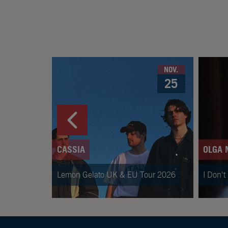
NOV.
25
CASSIA
OLGA 
Lemon Gelato UK & EU Tour 2026
I Don'