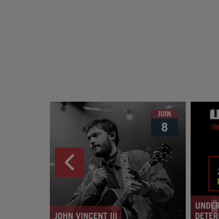
JUIN
8
UNDER
JOHN VINCENT III
DETER