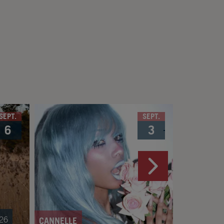
SEPT.
SEPT.
6
3
SAWYER HI
026
CANNELLE