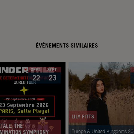
ÉVÈNEMENTS SIMILAIRES
SEPT.
SEPT.
22
23
LILY FITTS
TALE: THE
Europe & United Kingdoms 2
MINATION SYMPHONY