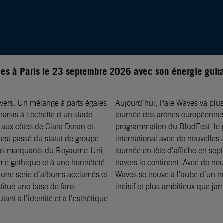
iles à Paris le 23 septembre 2026 avec son énergie guita
vers. Un mélange à parts égales
Aujourd’hui, Pale Waves va plus 
arsis à l’échelle d’un stade.
tournée des arènes européennes 
 aux côtés de Ciara Doran et
programmation du BludFest, le 
 est passé du statut de groupe
international avec de nouvelles 
 plus marquants du Royaume-Uni,
tournée en tête d’affiche en sep
sme gothique et à une honnêteté
travers le continent. Avec de no
 une série d’albums acclamés et
Waves se trouve à l’aube d’un n
stitué une base de fans
incisif et plus ambitieux que jam
nt à l’identité et à l’esthétique