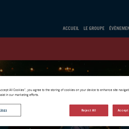
ACCUEIL
LE GROUPE
ÉVÈNEME
Accept All Cookies”, you agree to the storing of cookies on your device to enhance site navigati
sist in our marketing efforts.
tings
Reject All
Accept 