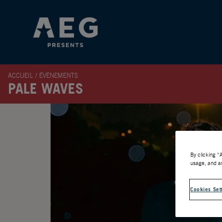
ACCUEIL
/
ÉVÈNEMENTS
PALE WAVES
By clicking “
usage, and as
Cookies Set