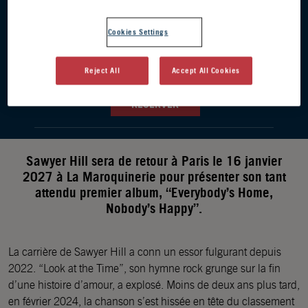
DATES DES ÉVÈNEMENTS
Cookies Settings
16 JANV. 2027
SAMEDI,
La Maroquinerie - Paris
Reject All
Accept All Cookies
RÉSERVER
Sawyer Hill sera de retour à Paris le 16 janvier
2027 à La Maroquinerie pour présenter son tant
attendu premier album, “Everybody’s Home,
Nobody’s Happy”.
La carrière de Sawyer Hill a conn un essor fulgurant depuis
2022. “Look at the Time”, son hymne rock grunge sur la fin
d’une histoire d’amour, a explosé. Moins de deux ans plus tard,
en février 2024, la chanson s’est hissée en tête du classement