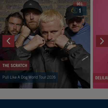
DÉC.
1
THE SCRATCH
Pull Like A Dog World Tour 2026
DELILA