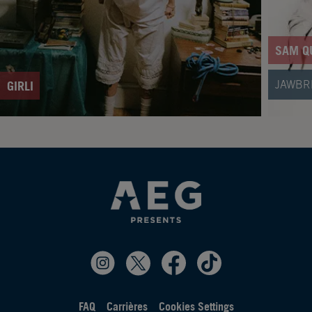
SAM Q
JAWBR
GIRLI
FAQ
Carrières
Cookies Settings