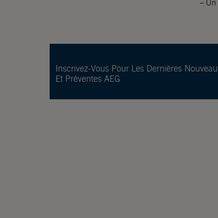
– Un 
Inscrivez-Vous Pour Les Dernières Nouveau
Et Préventes AEG