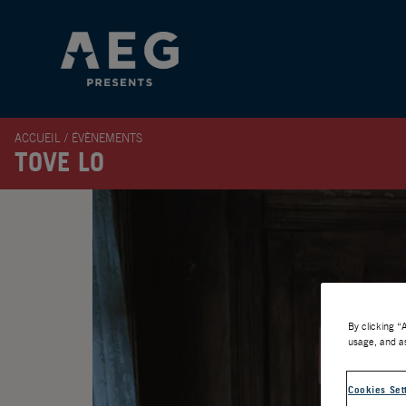
ACCUEIL
/
ÉVÈNEMENTS
TOVE LO
By clicking “
usage, and as
Cookies Set