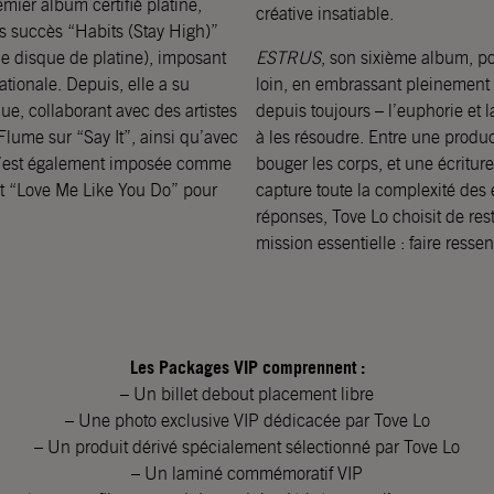
mier album certifié platine,
créative insatiable.
s succès “Habits (Stay High)”
le disque de platine), imposant
ESTRUS
, son sixième album, p
tionale. Depuis, elle a su
loin, en embrassant pleinement 
que, collaborant avec des artistes
depuis toujours – l’euphorie et l
lume sur “Say It”, ainsi qu’avec
à les résoudre. Entre une produc
e s’est également imposée comme
bouger les corps, et une écritur
it “Love Me Like You Do” pour
capture toute la complexité des 
réponses, Tove Lo choisit de res
mission essentielle : faire ressen
Les Packages VIP comprennent :
– Un billet debout placement libre
– Une photo exclusive VIP dédicacée par Tove Lo
– Un produit dérivé spécialement sélectionné par Tove Lo
– Un laminé commémoratif VIP