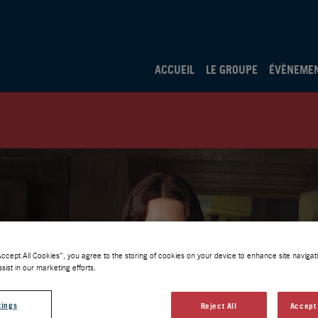
ACCUEIL
LE GROUPE
ÉVÈNEME
Accept All Cookies”, you agree to the storing of cookies on your device to enhance site navigati
sist in our marketing efforts.
tings
Reject All
Accept 