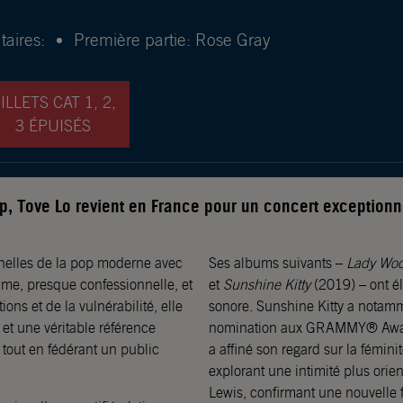
aires:
Première partie: Rose Gray
ILLETS CAT 1, 2,
3 ÉPUISÉS
p, Tove Lo revient en France pour un concert exceptionn
onnelles de la pop moderne avec
Ses albums suivants –
Lady Wo
time, presque confessionnelle, et
et
Sunshine Kitty
(2019) – ont él
ns et de la vulnérabilité, elle
sonore. Sunshine Kitty a notamme
 et une véritable référence
nomination aux GRAMMY® Award
tout en fédérant un public
a affiné son regard sur la fémin
explorant une intimité plus orien
Lewis, confirmant une nouvelle f