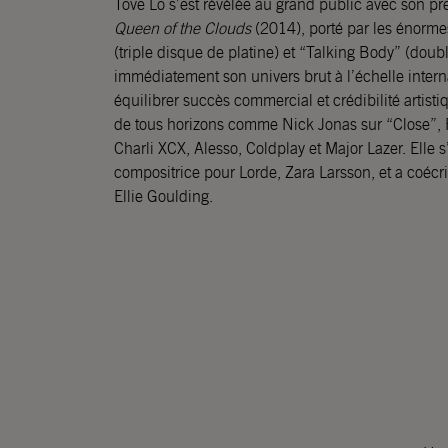
Tove Lo s’est révélée au grand public avec son pre
Queen of the Clouds
(2014), porté par les énorme
(triple disque de platine) et “Talking Body” (doub
immédiatement son univers brut à l’échelle interna
équilibrer succès commercial et crédibilité artisti
de tous horizons comme Nick Jonas sur “Close”, F
Charli XCX, Alesso, Coldplay et Major Lazer. Ell
compositrice pour Lorde, Zara Larsson, et a coécr
Ellie Goulding.