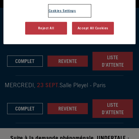
Cookies Settings
DATES DES ÉVÈNEMENTS
Reject All
Accept All Cookies
22 SEPT.
MARDI,
Salle Pleyel - Paris
LISTE
COMPLET
REVENTE
D'ATTENTE
23 SEPT.
MERCREDI,
Salle Pleyel - Paris
LISTE
COMPLET
REVENTE
D'ATTENTE
Suite à la demande phénoménale, UNDERTALE :