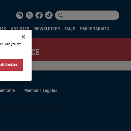
NTS
ARTISTES
NEWSLETTER
FAQ'S
PARTENARIATS
on, analyze site
NTS FRANCE
All Cookies
entialité
Mentions Légales