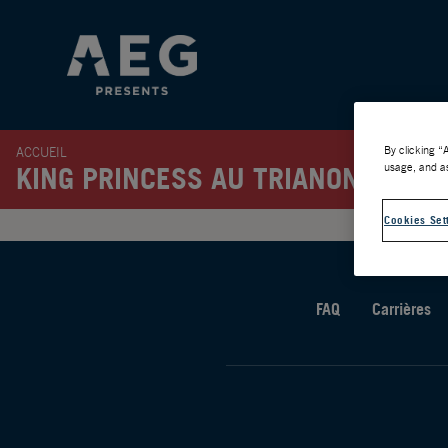
By clicking “
ACCUEIL
usage, and as
KING PRINCESS AU TRIANON – INS
Cookies Set
FAQ
Carrières