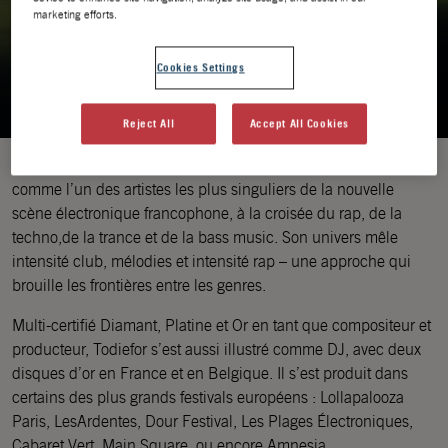
marketing efforts.
Cookies Settings
Reject All
Accept All Cookies
Todiefor, compositeur, producteur et DJ belge, s’impose
comme l’un des artistes les plus singuliers de la nouvelle
scène électronique francophone, à la croisée du rap, de la
techno,de la trance et de la bass music. Son univers mêle
intensité club, mélodies et intensité rap – une approche qui
brouille les frontières entre les genres.
Multi-certifié Diamant, Platine et Or en tant que compositeur et
producteur, Todiefor s’est aussi illustré comme DJ, avec deux
disques d’or en France et en Belgique. Il s’est produit dans
certains des plus grands festivals européens : Lollapalooza
Paris, LesArdentes, Dour Festival, Les Plages Électroniques,
Cabaret Vert, Main Square, ou encore Amnesia.