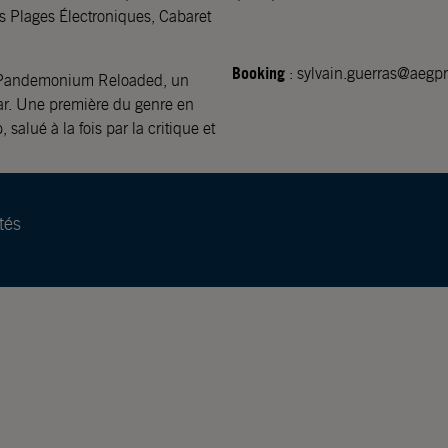
es Plages Électroniques, Cabaret
Booking
: sylvain.guerras@aegpr
de Pandemonium Reloaded, un
mar. Une première du genre en
salué à la fois par la critique et
tés