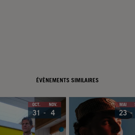
ÉVÈNEMENTS SIMILAIRES
OCT.
NOV.
MAI
31
4
23