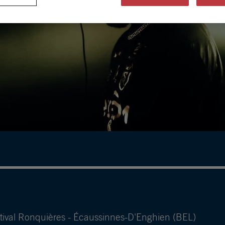
tival Ronquières - Écaussinnes-D'Enghien (BEL)