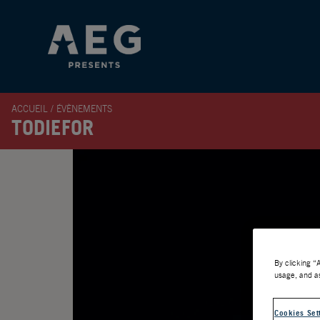
ACCUEIL
/
ÉVÈNEMENTS
TODIEFOR
By clicking “
usage, and as
Cookies Set