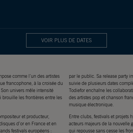
VOIR PLUS DE DATES
impose comme l’un des artistes
par le public. Sa release party 
que francophone, à la croisée du
suivie de plusieurs dates complè
. Son univers mêle intensité
Todiefor enchaîne les collabora
brouille les frontières entre les
des artistes pop et chanson fran
musique électronique.
compositeur et producteur,
Entre clubs, festivals et projets
 disques d’or en France et en
acteurs majeurs de la nouvelle 
rands festivals européens :
qui repousse sans cesse les front