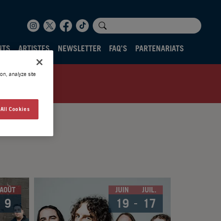
NTS
ARTISTES
NEWSLETTER
FAQ'S
PARTENARIATS
on, analyze site
All Cookies
AOÛT
JUIN
JUIL.
9
19
17