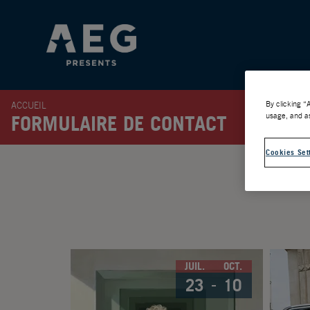
By clicking “
ACCUEIL
usage, and as
FORMULAIRE DE CONTACT
Cookies Set
JUIL.
OCT.
23
10