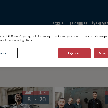
ACCUEIL
LE GROUPE
ÉVÈNEME
Accept All Cookies”, you agree to the storing of cookies on your device to enhance site navigati
sist in our marketing efforts.
tings
Reject All
Accept 
NOUS CONTACTER
AOÛT
JUIN
8
20