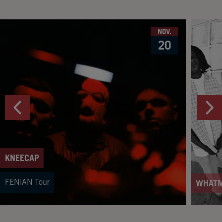
NOV.
20
KNEECAP
FENIAN Tour
WHAT