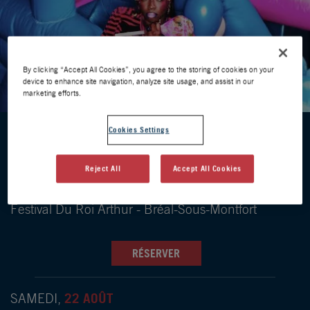
By clicking “Accept All Cookies”, you agree to the storing of cookies on your
device to enhance site navigation, analyze site usage, and assist in our
marketing efforts.
Cookies Settings
DATES DES ÉVÈNEMENTS
Reject All
Accept All Cookies
21 AOÛT
VENDREDI,
Festival Du Roi Arthur - Bréal-Sous-Montfort
RÉSERVER
22 AOÛT
SAMEDI,