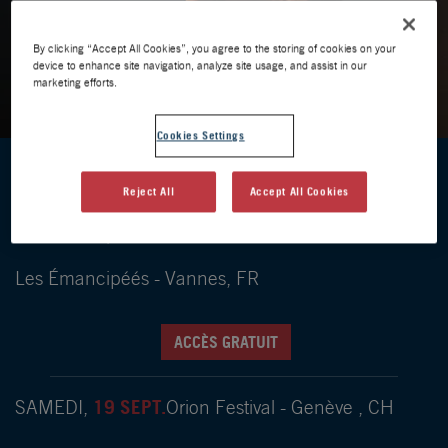
By clicking “Accept All Cookies”, you agree to the storing of cookies on your
device to enhance site navigation, analyze site usage, and assist in our
marketing efforts.
Cookies Settings
DATES DES ÉVÈNEMENTS
Reject All
Accept All Cookies
18 SEPT.
VENDREDI,
Les Émancipéés - Vannes, FR
ACCÈS GRATUIT
19 SEPT.
SAMEDI,
Orion Festival - Genève , CH