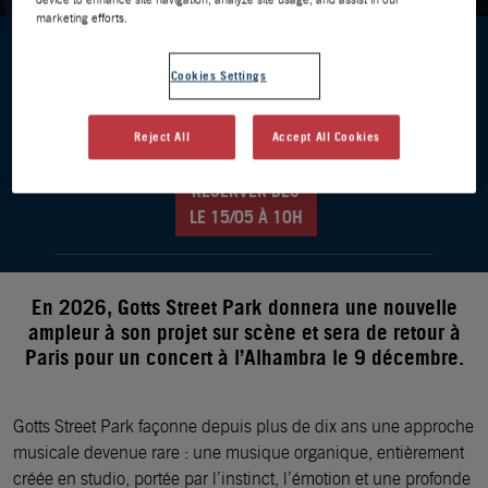
marketing efforts.
DATES DES ÉVÈNEMENTS
Cookies Settings
9 DÉC.
MERCREDI,
L'Alhambra - Paris
Reject All
Accept All Cookies
RÉSERVER DÈS
LE 15/05 À 10H
En 2026, Gotts Street Park donnera une nouvelle
ampleur à son projet sur scène et sera de retour à
Paris pour un concert à l’Alhambra le 9 décembre.
Gotts Street Park façonne depuis plus de dix ans une approche
musicale devenue rare : une musique organique, entièrement
créée en studio, portée par l’instinct, l’émotion et une profonde