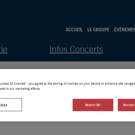
ACCUEIL
LE GROUPE
ÉVÈNEME
rie
Infos Concerts
Accept All Cookies”, you agree to the storing of cookies on your device to enhance site navigati
sist in our marketing efforts.
tings
Reject All
Accept 