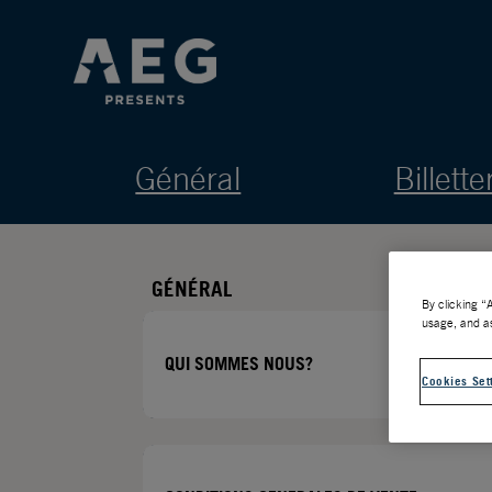
Général
Billette
GÉNÉRAL
By clicking “
usage, and as
QUI SOMMES NOUS?
Cookies Set