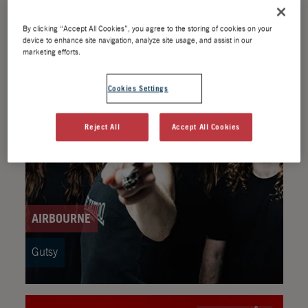
By clicking “Accept All Cookies”, you agree to the storing of cookies on your
device to enhance site navigation, analyze site usage, and assist in our
JUIN
JUIL.
marketing efforts.
19
17
Cookies Settings
Reject All
Accept All Cookies
AIRBOURNE
Gutsy