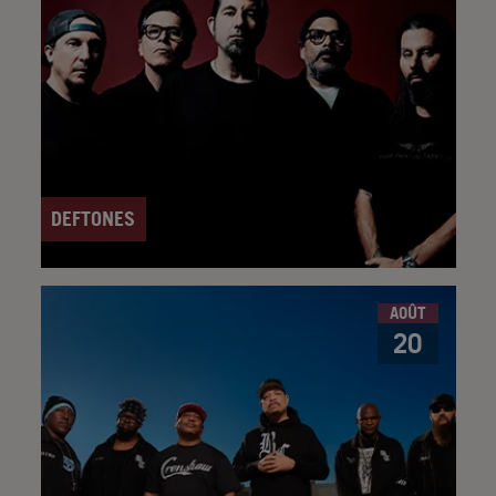
DEFTONES
AOÛT
20