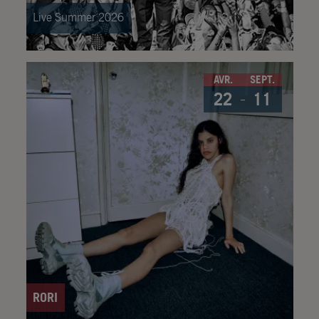
Live Summer 2026
AVR.
SEPT.
22
11
RORI