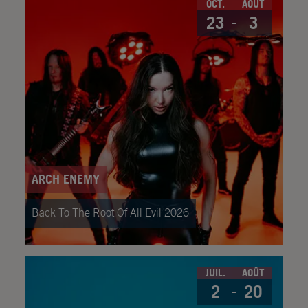
OCT.
AOÛT
23
3
ARCH ENEMY
Back To The Root Of All Evil 2026
JUIL.
AOÛT
2
20