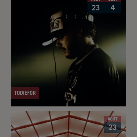
23
4
TODIEFOR
AOÛT
23