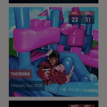
JUIL.
JUIL.
23
31
THEODORA
Festivals Tour 2026
AOÛT
DÉC.