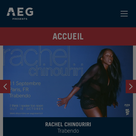
ACCUEIL
ESDEEKID
Council House Rat Tour