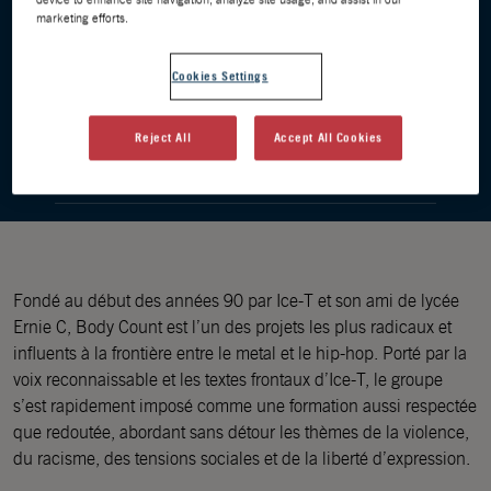
marketing efforts.
DATES DES ÉVÈNEMENTS
Cookies Settings
20 AOÛT
JEUDI,
Cabaret Vert - Charleville Mézières
Reject All
Accept All Cookies
RÉSERVER
Fondé au début des années 90 par Ice-T et son ami de lycée
Ernie C, Body Count est l’un des projets les plus radicaux et
influents à la frontière entre le metal et le hip-hop. Porté par la
voix reconnaissable et les textes frontaux d’Ice-T, le groupe
s’est rapidement imposé comme une formation aussi respectée
que redoutée, abordant sans détour les thèmes de la violence,
du racisme, des tensions sociales et de la liberté d’expression.