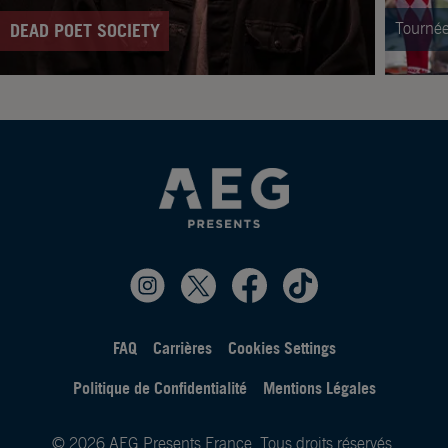
Tournée
DEAD POET SOCIETY
FAQ
Carrières
Cookies Settings
Politique de Confidentialité
Mentions Légales
© 2026 AEG Presents France. Tous droits réservés.