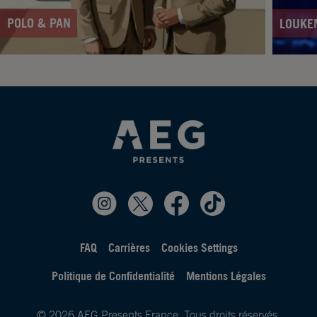
POLO & PAN
LOUKE
FAQ
Carrières
Cookies Settings
Politique de Confidentialité
Mentions Légales
© 2026 AEG Presents France. Tous droits réservés.