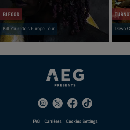
BLEOOD
TURNO
Kill Your Idols Europe Tour
Down O
FAQ
Carrières
Cookies Settings